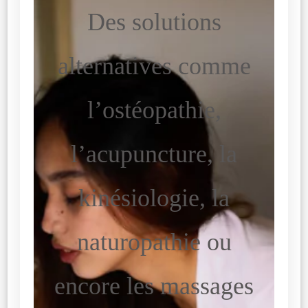
Des solutions
alternatives comme
l’ostéopathie,
l’acupuncture, la
kinésiologie, la
naturopathie ou
encore les massages