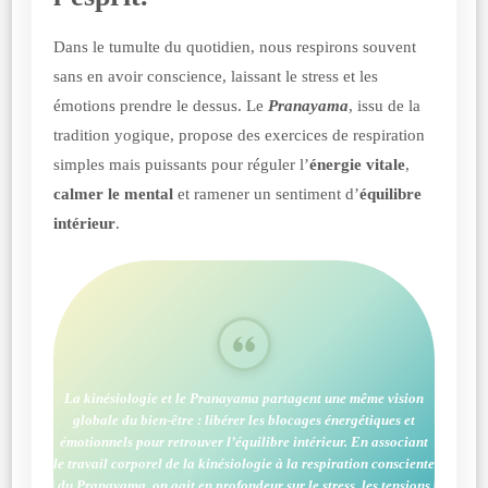
Dans le tumulte du quotidien, nous respirons souvent
sans en avoir conscience, laissant le stress et les
émotions prendre le dessus. Le
Pranayama
, issu de la
tradition yogique, propose des exercices de respiration
simples mais puissants pour réguler l’
énergie vitale
,
calmer le mental
et ramener un sentiment d’
équilibre
intérieur
.
La
kinésiologie
et le
Pranayama
partagent une même vision
globale du bien-être :
libérer les blocages énergétiques et
émotionnels pour retrouver l’équilibre intérieur.
En associant
le travail corporel de la kinésiologie à la respiration consciente
du Pranayama, on agit en profondeur sur le stress, les tensions