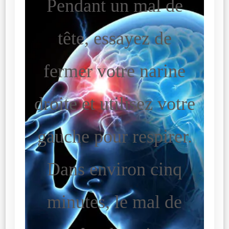
Pendant un mal de
tête, essayez de
fermer votre narine
droite et utilisez votre
gauche pour respirer.
Dans environ cinq
minutes, le mal de